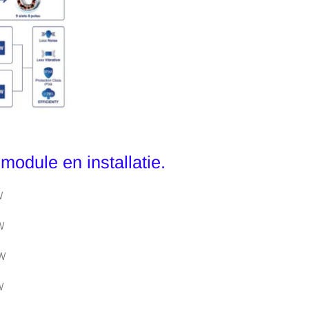
 module en installatie.
W
W
TW
W