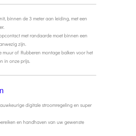
t, binnen de 3 meter aan leiding, met een
er.
topcontact met randaarde moet binnen een
anwezig zijn.
e muur of Rubberen montage balken voor het
 in onze prijs.
n
auwkeurige digitale stroomregeling en super
l bereiken en handhaven van uw gewenste