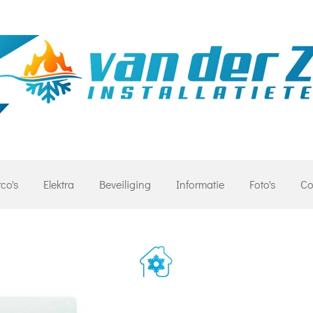
rco's
Elektra
Beveiliging
Informatie
Foto's
Co